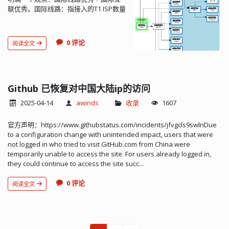
联优秀。国际线路：指接入的T1 ISP数量
多。国际互联：是指与大多数常用业务
之间的连接速率、稳定性等指标表现优
秀。案例分析: DMIT 香港节点以行业内
0 评论
阅读全文
的大佬 DMIT 为例，其在香港地区接入了
众多T1 ISP，例如：CogentNTT还接入
了一些T2 ISP，例如：RETN（主要面向
欧洲方向优化）大陆相关网络（主要针
对大陆优化）如何查看这些线路？可以
Github 已恢复对中国大陆ip的访问
使用 bgp.tools 网站：输入 IP 地址，即
2025-04-14
awinds
收录
1607
可查询该 IP 段从 BGP Tools 的路由器接
收到的由 DMIT 广播的路由信息。示例截
官方声明：https://www.githubstatus.com/incidents/jfvgcls9swlnDue
图如下：上图是 D...
to a configuration change with unintended impact, users that were
not logged in who tried to visit GitHub.com from China were
temporarily unable to access the site. For users already logged in,
they could continue to access the site succ...
0 评论
阅读全文