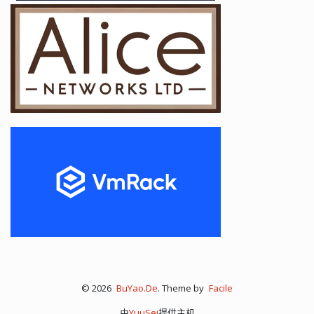
© 2026
BuYao.De
. Theme by
Facile
由
YuuSei
提供主机