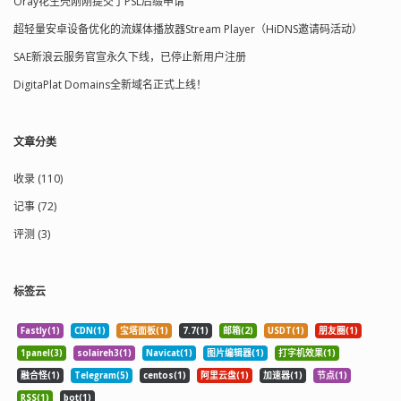
Oray花生壳刚刚提交了PSL后缀申请
超轻量安卓设备优化的流媒体播放器Stream Player（HiDNS邀请码活动）
SAE新浪云服务官宣永久下线，已停止新用户注册
DigitaPlat Domains全新域名正式上线！
文章分类
收录 (110)
记事 (72)
评测 (3)
标签云
Fastly(1)
CDN(1)
宝塔面板(1)
7.7(1)
邮箱(2)
USDT(1)
朋友圈(1)
1panel(3)
solaireh3(1)
Navicat(1)
图片编辑器(1)
打字机效果(1)
融合怪(1)
Telegram(5)
centos(1)
阿里云盘(1)
加速器(1)
节点(1)
RSS(1)
bot(1)