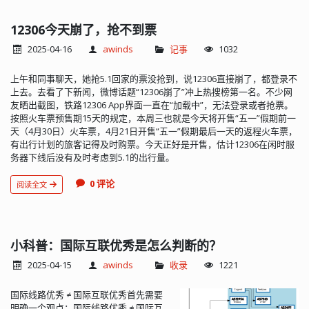
12306今天崩了，抢不到票
2025-04-16
awinds
记事
1032
上午和同事聊天，她抢5.1回家的票没抢到，说12306直接崩了，都登录不
上去。去看了下新闻，微博话题“12306崩了”冲上热搜榜第一名。不少网
友晒出截图，铁路12306 App界面一直在“加载中”，无法登录或者抢票。
按照火车票预售期15天的规定，本周三也就是今天将开售“五一”假期前一
天（4月30日）火车票，4月21日开售“五一”假期最后一天的返程火车票，
有出行计划的旅客记得及时购票。今天正好是开售，估计12306在闲时服
务器下线后没有及时考虑到5.1的出行量。
0 评论
阅读全文
小科普：国际互联优秀是怎么判断的？
2025-04-15
awinds
收录
1221
国际线路优秀 ≠ 国际互联优秀首先需要
明确一个观点：国际线路优秀 ≠ 国际互