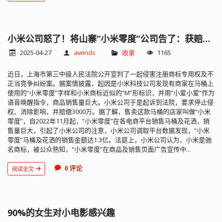
小米公司怒了！将山寨“小米零度”公司告了：获赔3000万
2025-04-27
awinds
收录
1165
近日，上海市第三中级人民法院公开宣判了一起侵害注册商标专用权及不
正当竞争纠纷案。据案情披露，起因是小米科技公司发现有商家在马桶上
使用的“小米零度”字样和小米商标近似的“M”形标识，并用“小爱小爱”作为
语音唤醒指令，商品销售量巨大。小米公司于是起诉到法院，要求停止侵
权、消除影响，并赔偿3000万。据了解，售卖这款马桶的店家叫做“小米
零度”，自2022年11月起，“小米零度”在各电商平台销售马桶及花洒，销
售量巨大，引起了小米公司的注意，小米公司调取平台数据发现，“小米
零度”马桶及花洒的销售金额达1.3亿。法庭上，小米公司认为，小米是驰
名商标，被公众熟知，“小米零度”在商品及销售页面广告宣传中...
0 评论
阅读全文
90%的女生对小电影感兴趣