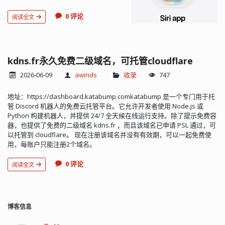
载快了 70%，AirDrop 传输更是提速了
80%。增强了液态玻璃（毛玻璃）的透
0 评论
阅读全文
明度调整，交互视觉效果更加现代化。
苹果重构了 Spotlight、照片和邮件的底
层搜索索引，系统会为你所有的内容建
一个档案，连刚收的邮件也能马上被收
录。最重要的 Siri AI 和 Apple
kdns.fr永久免费二级域名，可托管cloudflare
Intelligence 来了，新版 Siri 建立在
2026-06-09
awinds
收录
747
Apple Intelligence 之上，也就是此前介
绍的所有能力，都被整合进了 Siri ...
地址：https://dashboard.katabump.comkatabump 是一个专门用于托
管 Discord 机器人的免费云托管平台。它允许开发者使用 Node.js 或
Python 构建机器人，并提供 24/7 全天候在线运行支持。除了提示免费容
器，也提供了免费的二级域名 kdns.fr ，而且该域名已申请 PSL 通过，可
以托管到 cloudflare。 现在注册该域名并没有有效期，可以一起免费使
用，每账户只能注册2个域名。
0 评论
阅读全文
博客信息