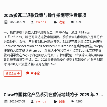
2025搬瓦工退款政策与操作指南等注意事项
2025-07-09
awinds
收录
1693
一、操作步骤1.退款入口登录搬瓦工用户中心后，通过「Billing」
→「Refunds」路径可直达退款申请页面。系统会自动检测账户是否符合
退款条件，合格用户将看到红色退款按钮。2.四步完成退款点击红色按钮
Request cancellation of all services & full refund在跳转页面选择Reply
按钮输入指定确认语I agree（注意大小写和空格）点击Submit完成申请
款项通常会在24小时内退回原支付账户。特别提醒：错误输入确认语将导
致系统无法识别申请。二、2025最新退款条件细则1 基础条件✅ 账户创建
时间≤30天✅ 流量消耗≤当月配额10%✅ ...
0 评论
阅读全文
Claw中国优化产品系列在香港地域将于 2025 年 7 月 30 日下线
2025-07-08
awinds
记事
1200