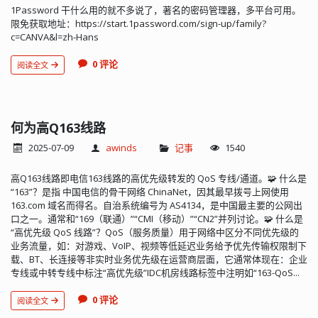
1Password 干什么用的就不多说了，著名的密码管理器，多平台可用。
限免获取地址：https://start.1password.com/sign-up/family?
c=CANVA&l=zh-Hans
0 评论
阅读全文
何为高Q163线路
2025-07-09
awinds
记事
1540
高Q163线路即电信163线路的高优先级转发的 QoS 专线/通道。🧩 什么是
“163”？是指 中国电信的骨干网络 ChinaNet，因其最早拨号上网使用
163.com 域名而得名。自治系统编号为 AS4134，是中国最主要的公网出
口之一。通常和“169（联通）”“CMI（移动）”“CN2”并列讨论。🧩 什么是
“高优先级 QoS 线路”？QoS（服务质量）用于网络中区分不同优先级的
业务流量，如：对游戏、VoIP、视频等低延迟业务给予优先传输权限制下
载、BT、长连接等非实时业务优先级在运营商层面，它通常体现在：企业
专线或中转专线中标注“高优先级”IDC机房线路标签中注明如“163-QoS...
0 评论
阅读全文