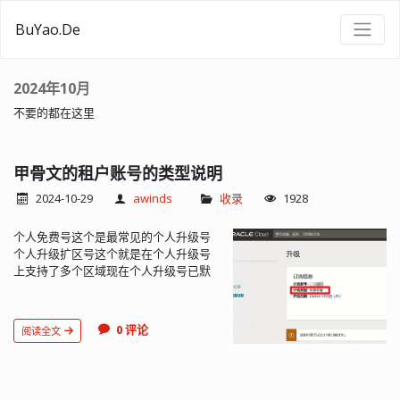
BuYao.De
2024年10月
不要的都在这里
甲骨文的租户账号的类型说明
2024-10-29
awinds
收录
1928
个人免费号这个是最常见的个人升级号
个人升级扩区号这个就是在个人升级号
上支持了多个区域现在个人升级号已默
认支持扩3个区域企业号多区号这个是曾
经出现过的一种免费号的bug号,有多区,
有权;酒店有权号酒店0权号这种也是比较
0 评论
阅读全文
常见的,在2023年9月18~21日出现的一大
批bug性质的租户;0权顾名思义就是没有
一定的权限:不能开新的实例/不能换ip/
如果关机就不能开机/等.....最快速的鉴别