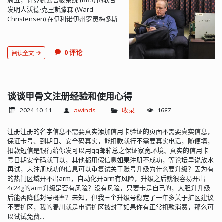
周五，计算机公告板系统 (BBS) 的联合
发明人沃德·克里斯滕森 (Ward
Christensen) 在伊利诺伊州罗灵梅多斯
去世，享年 78 岁。 Christensen 与
Randy Suess 于 1978 年在芝加哥创建
了第一个 BBS，引领了数字社区建设的
0 评论
阅读全文
重要文化时代，这预示着我们当今在线
世界的大部分内容。在朋友和同事的记
忆中，克里斯滕森是一个谦虚、谦逊的
人，是一位安静的创新者，从不因其开
创性的工作而寻求聚光灯。尽管创造了
谈谈甲骨文注册经验和使用心得
数字时代的基础技术之一，但克里斯滕
2024-10-11
awinds
收录
1687
森一生都保持低调，对自己在 IBM 的长
期职业生涯感到满意，并且在互联网时
注册注册的名字信息不需要真实添加信用卡验证的页面不需要真实信息，
代的到来时没有表现出任何痛苦或错失
保证卡号、到期日、安全码真实，能扣款就行不需要真实电话，随便填，
机会的感觉。
扣款短信是银行给你发可以用qq邮箱总之保证家宽环境、真实的信用卡
号日期安全码就可以，其他都用假信息如果注册不成功，等论坛里说放水
再试，未注册成功的信息可以重复试关于账号升级为什么要升级？因为有
的热门区域开不出arm，自动化开arm有风险，升级之后就很容易开出
4c24g的arm升级是否有风险？没有风险，只要卡是自己的，大胆升升级
后能否降低封号概率？未知，但我三个升级号稳定了一年多关于扩区建议
不要扩区，我的春川就是申请扩区被封了如果你有正常扣款消费，那么可
以试试免费...