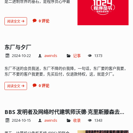
是二进制世界的基石，是程序员心中最
纯粹的符号。在这个由无数 0 和 1 构成
的世界里，每一位程序员都是创造奇迹
的英雄。致敬每一位程序员程序员，你
0 评论
阅读全文
们是现代社会的筑梦者。你们用一行行
代码构建起了我们日常生活中不可或缺
的数字世界。从智能手机到智能城市，
从在线教育到远程医疗，每一个创新的
背后都有你们的身影。你们的智慧和创
东厂与夕厂
造力，让这个世界变得更加美好。代码
2024-10-22
awinds
记事
1373
背后的故事在这个特别的日子里，让我
们回顾一下那些代码背后的故事。每一
东厂不送的会员我送，东厂不降的价我降，一句话，东厂要的客户我要，
个通宵达旦的夜晚，每一个调试代码的
东厂不要的客户我更要，先买后付，仅退款特权，这，就是夕厂。
瞬间，每一个成功的喜悦，都是你们成
长的见证。你们的坚持和努力，...
0 评论
阅读全文
BBS 发明者及网络时代建筑师沃德·克里斯滕森去世，享年78岁
2024-10-15
awinds
收录
1343