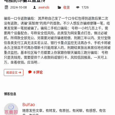
电报防诈骗公益宣传
2024-10-08
awinds
收录
1726
骗局一口令返款骗局： 其声称自己发了一个口令红包得到返款后第二次
没有返款，诱骗“高智商”的用户的首款。不少人想反诈骗顺便赚一笔，结
果发现第一笔就被骗了。骗局二手机口骗局： 号称一小时几百上千，需
要两个设备配合，号称安全低风险。此类型为网安重点打击，做过必被
抓。所得款全部充公、另需要对被诈骗者赔偿、刑期三年以内、支付宝微
信各类支付工具无法实名认证、银行卡重点监控无法再办卡、手机卡将被
永久注销且不可再办理新卡只能用家人的，刑期结束放出来居住地也将被
重点监控。基本社区每个月都要上你家跟你聊天骗局三跑分骗局： 号称
只是洗钱用，需要提供个人收款码或银行卡，风险低回报高，一天可上
万，坐着收钱。应当明...
0 评论
阅读全文
博客信息
BuYao
随意发些文章，有转发，有原创，有闲聊，有感想，有信