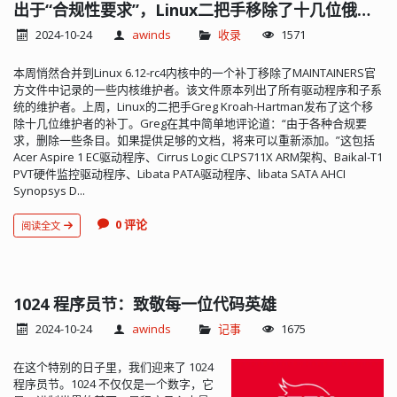
方式:点击首页的CloudShell,如果出
出于“合规性要求”，Linux二把手移除了十几位俄罗斯内核维护者
现"Cannot create new Cloud Shell"就
2024-10-24
awinds
收录
1571
是0权的账号了;教育号教育号一般是有期
限的,通常是一年据传说,期限过了之后,会
本周悄然合并到Linux 6.12-rc4内核中的一个补丁移除了MAINTAINERS官
跟个人号一样永久免费...
方文件中记录的一些内核维护者。该文件原本列出了所有驱动程序和子系
统的维护者。上周，Linux的二把手Greg Kroah-Hartman发布了这个移
除十几位维护者的补丁。Greg在其中简单地评论道：“由于各种合规要
求，删除一些条目。如果提供足够的文档，将来可以重新添加。”这包括
Acer Aspire 1 EC驱动程序、Cirrus Logic CLPS711X ARM架构、Baikal-T1
PVT硬件监控驱动程序、Libata PATA驱动程序、libata SATA AHCI
Synopsys D...
0 评论
阅读全文
1024 程序员节：致敬每一位代码英雄
2024-10-24
awinds
记事
1675
在这个特别的日子里，我们迎来了 1024
程序员节。1024 不仅仅是一个数字，它