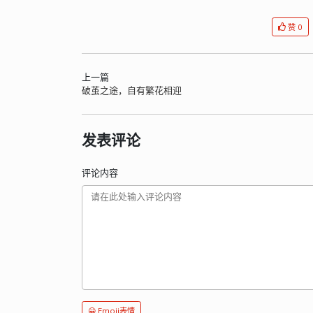
赞 0
上一篇
破茧之途，自有繁花相迎
发表评论
评论内容
😀 Emoji表情