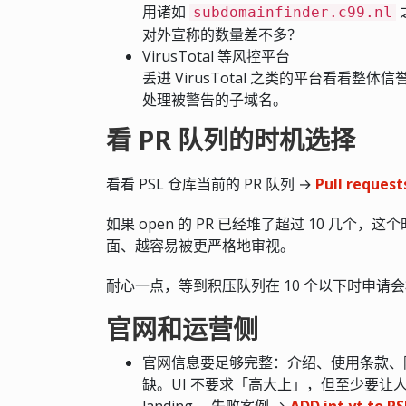
用诸如
subdomainfinder.c99.nl
对外宣称的数量差不多？
VirusTotal 等风控平台
丢进 VirusTotal 之类的平台看看
处理被警告的子域名。
看 PR 队列的时机选择
看看 PSL 仓库当前的 PR 队列 →
Pull requests
如果 open 的 PR 已经堆了超过 10 几
面、越容易被更严格地审视。
耐心一点，等到积压队列在 10 个以下时申请
官网和运营侧
官网信息要足够完整：介绍、使用条款、
缺。UI 不要求「高大上」，但至少要
landing。 失败案例 →
ADD int.yt to P