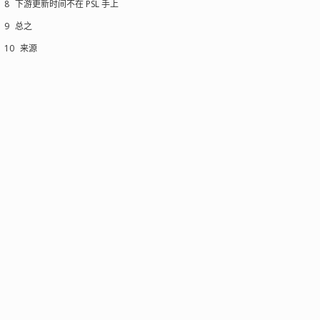
8
下游更新时间不在 PSL 手上
9
总之
10
来源