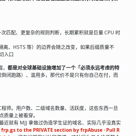
一次匹配、更复杂的规则判断，长期累积就是巨量 CPU 时
e、站点隔离、HSTS 等）的边界会随之改变，如果后缀质量不
切入口
缀，
都是对全球基础设施增加了一个「必须永远考虑的特
就倒闭跑路）、滥用多，那代价不是只有你自己在付，而
安全工程师。用户数、二级域名数量、活跃度，这些东西一旦
点质量上被看穿。
近就有 MJJ 拿做过伪造学生证的域名、实际几乎没真实
frp.gs to the PRIVATE section by frpAbuse · Pull R