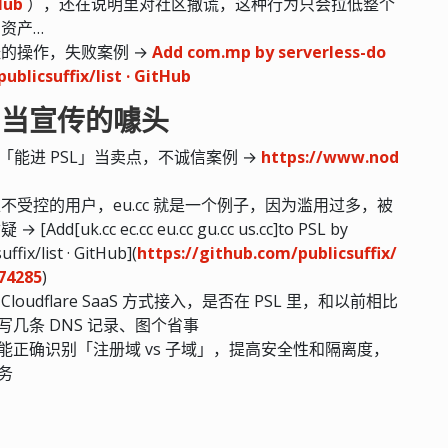
tHub
），还在说明里对社区撒谎，这种行为只会拉低整个
负资产…
怪的操作，失败案例 →
Add com.mp by serverless-do
ublicsuffix/list · GitHub
are 当宣传的噱头
e」「能进 PSL」当卖点，不诚信案例 →
https://www.nod
堆不受控的用户，eu.cc 就是一个例子，因为滥用过多，被
k.cc ec.cc eu.cc gu.cc us.cc]to PSL by
fix/list · GitHub](
https://github.com/publicsuffix/
74285
)
dflare SaaS 方式接入，是否在 PSL 里，和以前相比
几条 DNS 记录、图个省事
能正确识别「注册域 vs 子域」，提高安全性和隔离度，
务