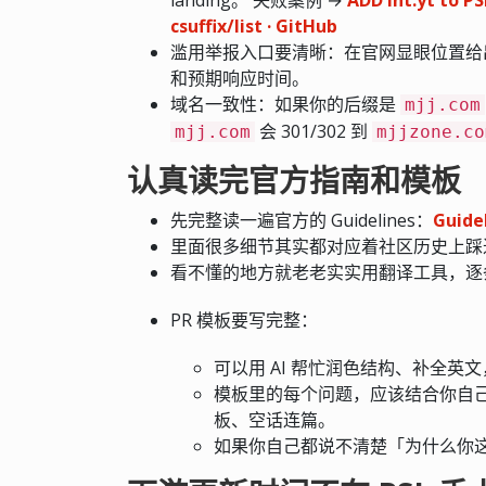
csuffix/list · GitHub
滥用举报入口要清晰：在官网显眼位置给出
和预期响应时间。
域名一致性：如果你的后缀是
mjj.com
会 301/302 到
mjj.com
mjjzone.co
认真读完官方指南和模板
先完整读一遍官方的 Guidelines：
Guidel
里面很多细节其实都对应着社区历史上踩
看不懂的地方就老老实实用翻译工具，逐
PR 模板要写完整：
可以用 AI 帮忙润色结构、补全英
模板里的每个问题，应该结合你自
板、空话连篇。
如果你自己都说不清楚「为什么你