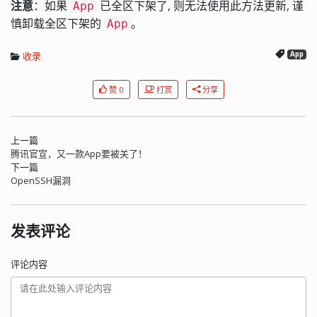
注意
：如果
已全区下架了, 则无法使用此方法更新, 谨
App
慎卸载全区下架的
。
App
收录
App
赞 0
打赏
分享
上一篇
腾讯官宣，又一款App要被关了！
下一篇
OpenSSH漏洞
发表评论
评论内容