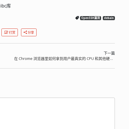
bc库
OpenSSH漏洞
debain
打赏
分享
下一篇
在 Chrome 浏览器里如何拿到用户最真实的 CPU 和其他硬件信息