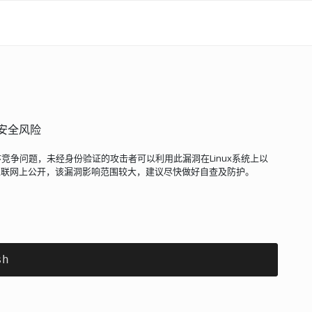
7)安全风险
理程序竞争问题，未经身份验证的攻击者可以利用此漏洞在Linux系统上以
在互联网上公开，该漏洞影响范围较大，建议尽快做好自查及防护。
sh