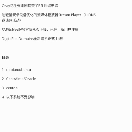
Oray花生壳刚刚提交了PSL后缀申请
超轻量安卓设备优化的流媒体播放器Stream Player（HiDNS
邀请码活动）
SAE新浪云服务官宣永久下线，已停止新用户注册
DigitaPlat Domains全新域名正式上线！
目录
1
debian/ubuntu
2
Cent/Alma/Oracle
3
centos
4
以下系统不受影响