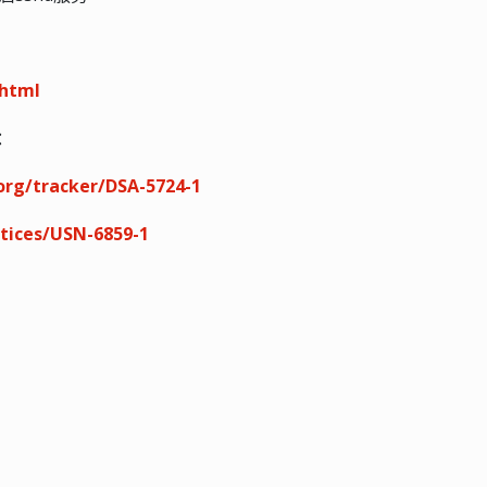
.html
告：
.org/tracker/DSA-5724-1
tices/USN-6859-1