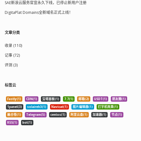
SAE新浪云服务官宣永久下线，已停止新用户注册
DigitaPlat Domains全新域名正式上线！
文章分类
收录 (110)
记事 (72)
评测 (3)
标签云
Fastly(1)
CDN(1)
宝塔面板(1)
7.7(1)
邮箱(2)
USDT(1)
朋友圈(1)
1panel(3)
solaireh3(1)
Navicat(1)
图片编辑器(1)
打字机效果(1)
融合怪(1)
Telegram(5)
centos(1)
阿里云盘(1)
加速器(1)
节点(1)
RSS(1)
bot(1)