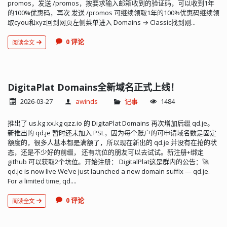
promos，发送 /promos，按要求输入邮箱收到的验证码，可以收到1年
的100%优惠码，再次 发送 /promos 可继续领取1年的100%优惠码继续领
取cyou和xyz回到网页左侧菜单进入 Domains → Classic找到刚...
0 评论
阅读全文
DigitaPlat Domains全新域名正式上线！
2026-03-27
awinds
记事
1484
推出了 us.kg xx.kg qzz.io 的 DigitaPlat Domains 再次增加后缀 qd.je。
新推出的 qd.je 暂时还未加入 PSL，因为每个账户的可申请域名数是固定
额度的，很多人基本都是满额了，所以现在新出的 qd.je 并没有在抢的状
态，还是不少好的前缀， 还有坑位的朋友可以去试试。新注册+绑定
github 可以获取2个坑位。开始注册： DigitalPlat这是群内的公告：🚀
qd.je is now live We’ve just launched a new domain suffix — qd.je.
For a limited time, qd....
0 评论
阅读全文