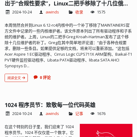
方式:点击首页的CloudShell,如果出
出于“合规性要求”，Linux二把手移除了十几位俄罗斯内核维护者
现"Cannot create new Cloud Shell"就
2024-10-24
awinds
收录
1575
是0权的账号了;教育号教育号一般是有期
限的,通常是一年据传说,期限过了之后,会
本周悄然合并到Linux 6.12-rc4内核中的一个补丁移除了MAINTAINERS官
跟个人号一样永久免费...
方文件中记录的一些内核维护者。该文件原本列出了所有驱动程序和子系
统的维护者。上周，Linux的二把手Greg Kroah-Hartman发布了这个移
除十几位维护者的补丁。Greg在其中简单地评论道：“由于各种合规要
求，删除一些条目。如果提供足够的文档，将来可以重新添加。”这包括
Acer Aspire 1 EC驱动程序、Cirrus Logic CLPS711X ARM架构、Baikal-T1
PVT硬件监控驱动程序、Libata PATA驱动程序、libata SATA AHCI
Synopsys D...
0 评论
阅读全文
1024 程序员节：致敬每一位代码英雄
2024-10-24
awinds
记事
1676
在这个特别的日子里，我们迎来了 1024
程序员节。1024 不仅仅是一个数字，它