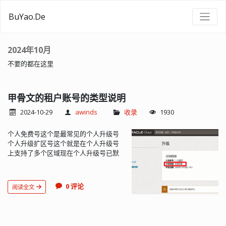
BuYao.De
2024年10月
不要的都在这里
甲骨文的租户账号的类型说明
2024-10-29
awinds
收录
1930
个人免费号这个是最常见的个人升级号
个人升级扩区号这个就是在个人升级号
上支持了多个区域现在个人升级号已默
认支持扩3个区域企业号多区号这个是曾
经出现过的一种免费号的bug号,有多区,
有权;酒店有权号酒店0权号这种也是比较
0 评论
阅读全文
常见的,在2023年9月18~21日出现的一大
批bug性质的租户;0权顾名思义就是没有
一定的权限:不能开新的实例/不能换ip/
如果关机就不能开机/等.....最快速的鉴别