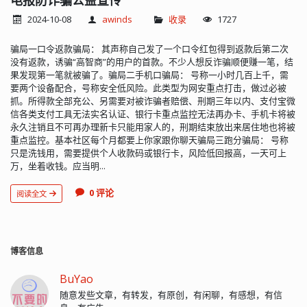
电报防诈骗公益宣传
2024-10-08
awinds
收录
1727
骗局一口令返款骗局： 其声称自己发了一个口令红包得到返款后第二次
没有返款，诱骗“高智商”的用户的首款。不少人想反诈骗顺便赚一笔，结
果发现第一笔就被骗了。骗局二手机口骗局： 号称一小时几百上千，需
要两个设备配合，号称安全低风险。此类型为网安重点打击，做过必被
抓。所得款全部充公、另需要对被诈骗者赔偿、刑期三年以内、支付宝微
信各类支付工具无法实名认证、银行卡重点监控无法再办卡、手机卡将被
永久注销且不可再办理新卡只能用家人的，刑期结束放出来居住地也将被
重点监控。基本社区每个月都要上你家跟你聊天骗局三跑分骗局： 号称
只是洗钱用，需要提供个人收款码或银行卡，风险低回报高，一天可上
万，坐着收钱。应当明...
0 评论
阅读全文
博客信息
BuYao
随意发些文章，有转发，有原创，有闲聊，有感想，有信