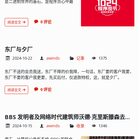
是二进制世界的基石，是程序员心中最
纯粹的符号。在这个由无数 0 和 1 构成
的世界里，每一位程序员都是创造奇迹
的英雄。致敬每一位程序员程序员，你
0 评论
阅读全文
们是现代社会的筑梦者。你们用一行行
代码构建起了我们日常生活中不可或缺
的数字世界。从智能手机到智能城市，
从在线教育到远程医疗，每一个创新的
背后都有你们的身影。你们的智慧和创
东厂与夕厂
造力，让这个世界变得更加美好。代码
2024-10-22
awinds
记事
1375
背后的故事在这个特别的日子里，让我
们回顾一下那些代码背后的故事。每一
东厂不送的会员我送，东厂不降的价我降，一句话，东厂要的客户我要，
个通宵达旦的夜晚，每一个调试代码的
东厂不要的客户我更要，先买后付，仅退款特权，这，就是夕厂。
瞬间，每一个成功的喜悦，都是你们成
长的见证。你们的坚持和努力，...
0 评论
阅读全文
BBS 发明者及网络时代建筑师沃德·克里斯滕森去世，享年78岁
2024-10-15
awinds
收录
1346