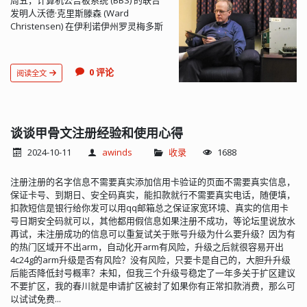
周五，计算机公告板系统 (BBS) 的联合
发明人沃德·克里斯滕森 (Ward
Christensen) 在伊利诺伊州罗灵梅多斯
去世，享年 78 岁。 Christensen 与
Randy Suess 于 1978 年在芝加哥创建
了第一个 BBS，引领了数字社区建设的
0 评论
阅读全文
重要文化时代，这预示着我们当今在线
世界的大部分内容。在朋友和同事的记
忆中，克里斯滕森是一个谦虚、谦逊的
人，是一位安静的创新者，从不因其开
创性的工作而寻求聚光灯。尽管创造了
谈谈甲骨文注册经验和使用心得
数字时代的基础技术之一，但克里斯滕
2024-10-11
awinds
收录
1688
森一生都保持低调，对自己在 IBM 的长
期职业生涯感到满意，并且在互联网时
注册注册的名字信息不需要真实添加信用卡验证的页面不需要真实信息，
代的到来时没有表现出任何痛苦或错失
保证卡号、到期日、安全码真实，能扣款就行不需要真实电话，随便填，
机会的感觉。
扣款短信是银行给你发可以用qq邮箱总之保证家宽环境、真实的信用卡
号日期安全码就可以，其他都用假信息如果注册不成功，等论坛里说放水
再试，未注册成功的信息可以重复试关于账号升级为什么要升级？因为有
的热门区域开不出arm，自动化开arm有风险，升级之后就很容易开出
4c24g的arm升级是否有风险？没有风险，只要卡是自己的，大胆升升级
后能否降低封号概率？未知，但我三个升级号稳定了一年多关于扩区建议
不要扩区，我的春川就是申请扩区被封了如果你有正常扣款消费，那么可
以试试免费...