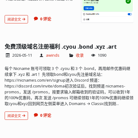
能。Firefox release noteFirefox 现在
提供免费的内置 VPN。无论您是在旅行
时使用公共Wi-Fi,搜索敏感健康信息,还是
0 评论
阅读全文
购买个人物品,此功能都能为您提 > 供一
种简单的保护方式。登录并打开后,您可
以在 Firefox 中通过安全代理路由来隐藏
您的位置和 IP 地址。每月可获得50 GB
> 的保护,并可在特定网站上打开或关
免费顶级域名注册福利 .cyou .bond .xyz .art
闭。从今天起,该功能将逐步在美国、英
2026-05-11
awinds
收录
1090
国、德国和法国推出。每月免费50GB。
操作如下：在Firefox地址栏输入abo...
每个 Nicname 账号可领取 3 个 .cyou 和 3 个 .bond，再用邮件优惠码继
续拿下 .xyz 和 .art ！先领取bond和cyou先注册域名站：
https://nicnames.com/en/signup进入 Discord 频道：
https://discord.com/invite/doma初次验证后，找到频道 nicnames-
promos，发送 /promos，按要求输入邮箱收到的验证码，可以收到1年
的100%优惠码，再次 发送 /promos 可继续领取1年的100%优惠码继续领
取cyou和xyz回到网页左侧菜单进入 Domains → Classic找到刚...
0 评论
阅读全文