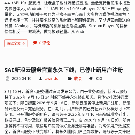
4.4（API 19）起支持，让老盒子也能流畅追直播。最低支持当前版本播放
内核包体大小Android 4.4（API 19）v1.0.0ExoPlayer 2.19.1 + FFmpeg轻
量化，无冗余功能关于项目为老盒子而生市面上大多数流媒体播放器为了
追求功能丰富，往往要求较高的系统版本和硬件配置，早期运营商赠送的
晶晨（Amlogic）等处理器的机顶盒逐渐被抛弃。Stream Player 的目标
恰恰相反——做减法，做到极致轻量。从 Andr...
0 评论
阅读全文
SAE新浪云服务官宣永久下线，已停止新用户注册
2026-04-10
awinds
收录
850
3 月 16 日，新浪云服务通过官网发布公告，由于业务调整，新浪云服务
将于 2026 年 9 月 16 日 24 时起下线并永久终止服务。具体安排及注意事
项如下：即日起至 2026 年 9 月 16 日，新浪云服务停止新用户注册、新服
务开通及云豆充值服务。在此期间，用户账户内已充值云豆及积分可正常
使用。已开通服务的用户，请务必于 2026 年 9 月 16 日前完成业务迁出、
数据导出、备份及账户相关信息清理工作。自 2026 年 9 月 16 日起，所有
服务将不再可用，敬请用户提前做好业务迁移等准备。为确保用户数据安
全，新浪云服务下线完成后，将永久删除用户全部数据，请务必于关停服