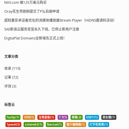
NAS.com 被125万美元购买
Oray花生壳刚刚提交了PSL后缀申请
超轻量安卓设备优化的流媒体播放器Stream Player（HiDNS邀请码活动）
SAE新浪云服务官宣永久下线，已停止新用户注册
DigitaPlat Domains全新域名正式上线！
文章分类
收录 (110)
记事 (72)
评测 (3)
标签云
Fastly(1)
CDN(1)
宝塔面板(1)
7.7(1)
邮箱(2)
USDT(1)
朋友圈(1)
1panel(3)
solaireh3(1)
Navicat(1)
图片编辑器(1)
打字机效果(1)