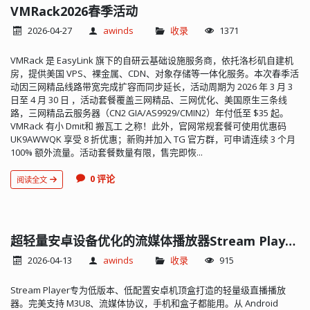
VMRack2026春季活动
2026-04-27
awinds
收录
1371
VMRack 是 EasyLink 旗下的自研云基础设施服务商，依托洛杉矶自建机
房，提供美国 VPS、裸金属、CDN、对象存储等一体化服务。本次春季活
动因三网精品线路带宽完成扩容而同步延长，活动周期为 2026 年 3 月 3
日至 4 月 30 日 ，活动套餐覆盖三网精品、三网优化、美国原生三条线
路，三网精品云服务器（CN2 GIA/AS9929/CMIN2）年付低至 $35 起。
VMRack 有小 Dmit和 搬瓦工 之称！此外，官网常规套餐可使用优惠码
UK9AWWQK 享受 8 折优惠；新购并加入 TG 官方群，可申请连续 3 个月
100% 额外流量。活动套餐数量有限，售完即恢...
0 评论
阅读全文
超轻量安卓设备优化的流媒体播放器Stream Player（HiDNS邀请码活动）
2026-04-13
awinds
收录
915
Stream Player专为低版本、低配置安卓机顶盒打造的轻量级直播播放
器。完美支持 M3U8、流媒体协议，手机和盒子都能用。从 Android