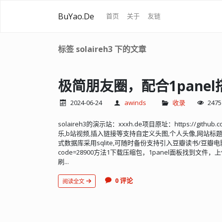
BuYao.De
首页
关于
友链
标签 solaireh3 下的文章
极简朋友圈，配合1pane
2024-06-24
awinds
收录
2475
solaireh3的演示站：xxxh.de项目原址：https://git
乐,b站视频,插入链接等支持自定义头图,个人头像,网站
式数据库采用sqlite,可随时备份支持引入豆瓣读书/豆瓣电影,样式
code=28900方法1下载压缩包，1panel面板找到文件，上传至路
刷...
0 评论
阅读全文