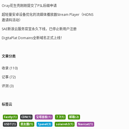
Oray花生壳刚刚提交了PSL后缀申请
超轻量安卓设备优化的流媒体播放器Stream Player（HiDNS
邀请码活动）
SAE新浪云服务官宣永久下线，已停止新用户注册
DigitaPlat Domains全新域名正式上线！
文章分类
收录 (110)
记事 (72)
评测 (3)
标签云
Fastly(1)
CDN(1)
宝塔面板(1)
7.7(1)
邮箱(2)
USDT(1)
朋友圈(1)
1panel(3)
solaireh3(1)
Navicat(1)